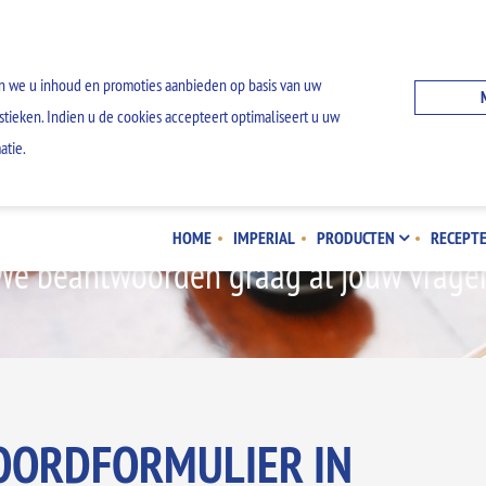
n we u inhoud en promoties aanbieden op basis van uw
stieken. Indien u de cookies accepteert optimaliseert u uw
atie.
CONTACT
HOME
IMPERIAL
PRODUCTEN
RECEPT
We beantwoorden graag al jouw vrage
OORDFORMULIER IN