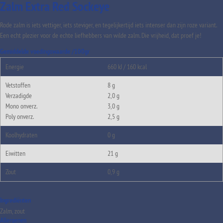
Zalm Extra Red Sockeye
Rode zalm is iets vettiger, iets steviger, en tegelijkertijd iets intenser dan zijn roze variant.
Een echt plezier voor de echte liefhebbers van wilde zalm. Die vrijheid, dat proef je!
Gemiddelde voedingswaarde /100gr
Energie
660 kJ / 160 kcal
Vetstoffen
8 g
Verzadigde
2,0 g
Mono onverz.
3,0 g
Poly onverz.
2,5 g
Koolhydraten
0 g
Eiwitten
21 g
Zout
0,9 g
Ingrediënten
Zalm, zout
Allergenen