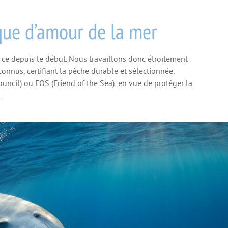
que d’amour de la mer
t ce depuis le début. Nous travaillons donc étroitement
onnus, certifiant la pêche durable et sélectionnée,
cil) ou FOS (Friend of the Sea), en vue de protéger la
.