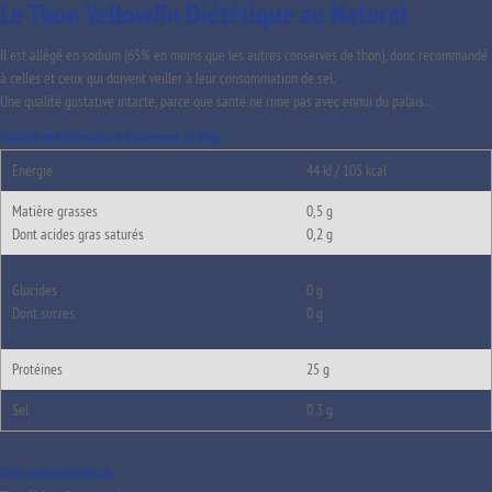
Le Thon Yellowfin Diététique au Naturel
Il est allégé en sodium (65% en moins que les autres conserves de thon), donc recommandé
à celles et ceux qui doivent veiller à leur consommation de sel.
Une qualité gustative intacte, parce que santé ne rime pas avec ennui du palais…
Valeurs nutritionnelles moyennes /100gr
Energie
44 kJ / 105 kcal
Matière grasses
0,5 g
Dont acides gras saturés
0,2 g
Glucides
0 g
Dont sucres
0 g
Protéines
25 g
Sel
0,3 g
Vous aurez besoin de :