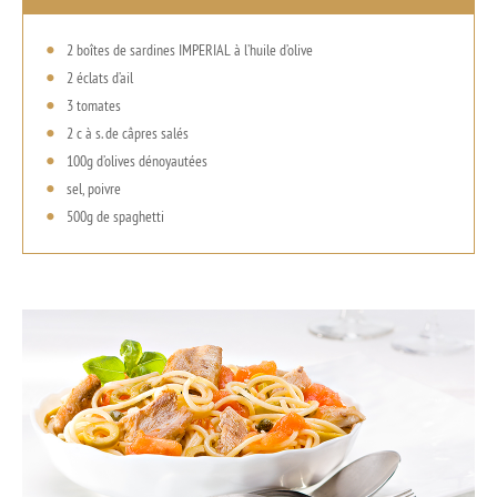
2 boîtes de sardines IMPERIAL à l’huile d’olive
2 éclats d’ail
3 tomates
2 c à s. de câpres salés
100g d’olives dénoyautées
sel, poivre
500g de spaghetti