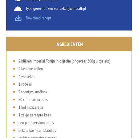
Type gerecht : Een verrukkelijke maaltijd
Download recept
INGREDIËNTEN
2 blikken Imperial Tonijn in olijfolie (ongeveer 300g uitgelekt)
9 lasagne vellen
3 wortelen
1 rode ui
2 teentjes knoflook
50 cl tomatencoulis
1 bol mozzarella
1 zakje geraspte kaas
een paar kerstomaatjes
enkele basilicumblaadjes