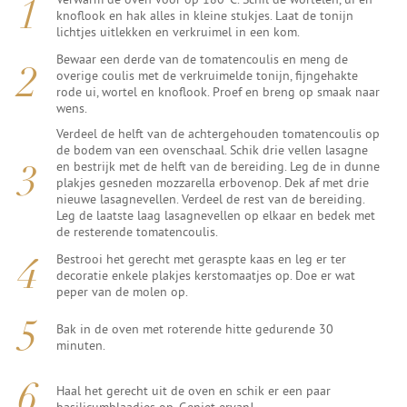
knoflook en hak alles in kleine stukjes. Laat de tonijn
lichtjes uitlekken en verkruimel in een kom.
Bewaar een derde van de tomatencoulis en meng de
overige coulis met de verkruimelde tonijn, fijngehakte
rode ui, wortel en knoflook. Proef en breng op smaak naar
wens.
Verdeel de helft van de achtergehouden tomatencoulis op
de bodem van een ovenschaal. Schik drie vellen lasagne
en bestrijk met de helft van de bereiding. Leg de in dunne
plakjes gesneden mozzarella erbovenop. Dek af met drie
nieuwe lasagnevellen. Verdeel de rest van de bereiding.
Leg de laatste laag lasagnevellen op elkaar en bedek met
de resterende tomatencoulis.
Bestrooi het gerecht met geraspte kaas en leg er ter
decoratie enkele plakjes kerstomaatjes op. Doe er wat
peper van de molen op.
Bak in de oven met roterende hitte gedurende 30
minuten.
Haal het gerecht uit de oven en schik er een paar
basilicumblaadjes op. Geniet ervan!