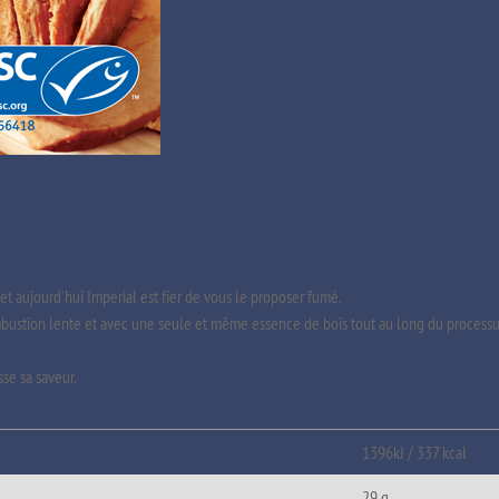
et aujourd’hui Imperial est fier de vous le proposer fumé.
mbustion lente et avec une seule et même essence de bois tout au long du processus
se sa saveur.
1396kJ / 337 kcal
29 g