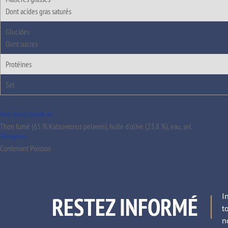
Dont acides gras saturés
Glucides
Dont sucres
Protéines
Sel
Vous aurez besoin de :
Thon fumé (65 % Katsuwonus pelamis), huile d’olive (23,8 %), eau, sel.
Allergènes
Contenant Poisson
I
RESTEZ INFORMÉ
t
n