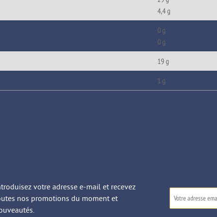
4,4 g
0 g
0 g
19 g
1 g
ntroduisez votre adresse e-mail et recevez
outes nos promotions du moment et
ouveautés.