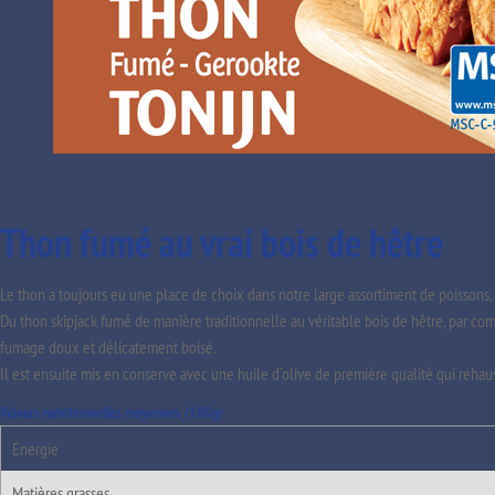
Thon fumé au vrai bois de hêtre
Le thon a toujours eu une place de choix dans notre large assortiment de poissons, 
Du thon skipjack fumé de manière traditionnelle au véritable bois de hêtre, par co
fumage doux et délicatement boisé.
Il est ensuite mis en conserve avec une huile d’olive de première qualité qui rehaus
Valeurs nutritionnelles moyennes /100gr
Energie
Matières grasses