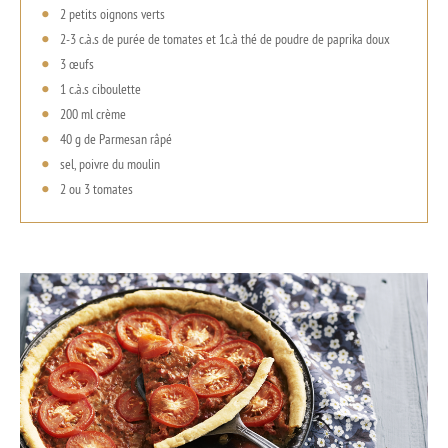
2 petits oignons verts
2-3 c.à.s de purée de tomates et 1c.à thé de poudre de paprika doux
3 œufs
1 c.à.s ciboulette
200 ml crème
40 g de Parmesan râpé
sel, poivre du moulin
2 ou 3 tomates